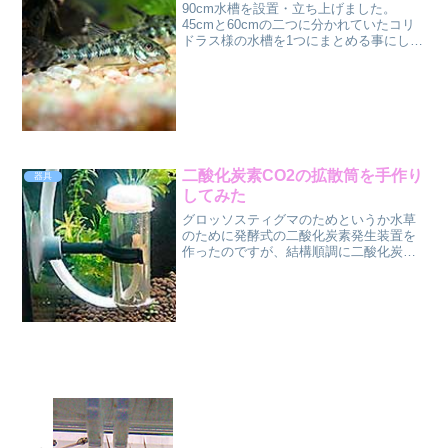
90cm水槽を設置・立ち上げました。
45cmと60cmの二つに分かれていたコリ
ドラス様の水槽を1つにまとめる事にした
ので、設置場所に入るギリギリのサイズ
という事でスリムタイプの90cm水槽を選
択しました。使用した機材・材料今回使
用した物は以...
二酸化炭素CO2の拡散筒を手作り
器具
してみた
グロッソスティグマのためというか水草
のために発酵式の二酸化炭素発生装置を
作ったのですが、結構順調に二酸化炭素
を水槽水中に放出してくれています。そ
れはそれでいいのですが、出てくる泡が
大きめなのでそのまま水面に到達し大気
に放出される、つまり「役...