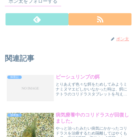
ポン太をフォローする
ポン太
関連記事
ビーシュリンプの餌
飼育記
とりあえず色々な餌をためしてみようミ
ナミヌマエビしかいなかった時は、餌に
テトラのコリドラスタブレットを与えて
いたのですが、さすがに国賓級の扱いを
要求されるビーシュリンプにはこれでは
かわいそう。ということで、エビ専用の
餌を購入する事にしました...
病気療養中のコリドラスが回復し
熱帯魚
ました。
やっと治ったみたい病気にかかったコリ
ドラスを治療するため隔離してはやくも