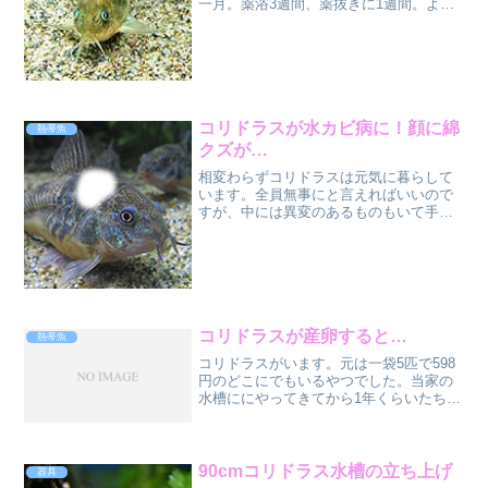
一月。薬浴3週間、薬抜きに1週間。よう
やく完治したようなので、本水槽に戻す
ことができました。このコリドラスはこ
れで2度目の病気療養だったのですが、同
じ場所に同じように発...
コリドラスが水カビ病に！顔に綿
熱帯魚
クズが…
相変わらずコリドラスは元気に暮らして
います。全員無事にと言えればいいので
すが、中には異変のあるものもいて手間
がかかります。水槽の中には水草は植え
ているものの、濾過装置の配管以外特に
障害物になるようなものはないはずなの
ですが、どこでどうこすっ...
コリドラスが産卵すると…
熱帯魚
コリドラスがいます。元は一袋5匹で598
円のどこにでもいるやつでした。当家の
水槽ににやってきてから1年くらいたちま
すかね。今朝ふと見るとガラス面に小さ
な白っぽい点々が見えます。目をこすっ
てよ～く見なおすと、いつの間にやら生
んだのか、コリドラ...
90cmコリドラス水槽の立ち上げ
器具