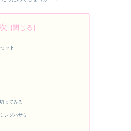
次
グセット
切ってみる
ミングハサミ