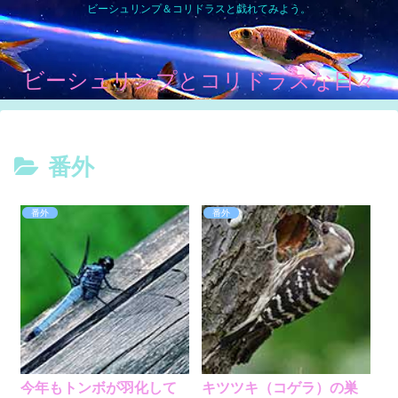
ビーシュリンプ＆コリドラスと戯れてみよう。
ビーシュリンプとコリドラスな日々
番外
番外
番外
今年もトンボが羽化して
キツツキ（コゲラ）の巣