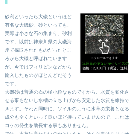
砂利といったら大磯というほど
有名な大磯砂。砂といっても、
実際は小さな石の集まり、砂利
です。以前は神奈川県の大磯海
岸で採取されたものだったとこ
ろから大磯と呼ばれています
スクロールできます
流通量の少ない極小サイズの大磯
が、今ではフィリピンなどから
価格：2,310円（税込、送料別
輸入したものがほとんどだそう
です。
大磯砂は普通の石の極小粒なものですから、水質を変化さ
せる事もないし水槽の立ち上げから安定した水質を維持で
きます。それと同時に、ソイルのように水草の栄養となる
成分も全くといって良いほど持っていませんので、これは
コケの発生を助長する事もありません。
では、水草は育たないのかというと、そんな事はありませ