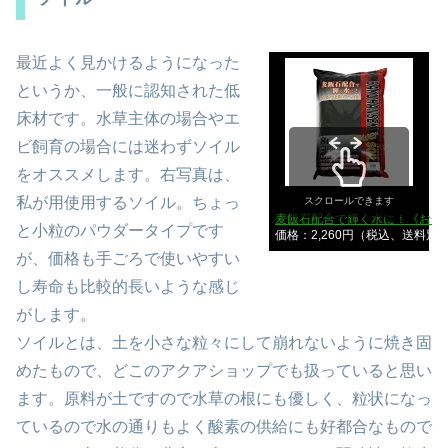
最近よく見かけるようになった
というか、一般に認知された低
床材です。水草主体の場合やエ
ビ飼育の場合には迷わずソイル
をオススメします。右写真は、
私が用使用するソイル。ちょっ
スクロールできます
麦飯石配合で輝く水に！《お一
と小粒のパウダータイプです
価格：2,260円（税込、送料別
が、価格も手ごろで使いやすい
し寿命も比較的長いような感じ
がします。
ソイルとは、土を小さな粒々にして崩れないように焼き固
めたもので、どこのアクアショップでも扱っていると思い
ます。原料が土ですので水草の根にも優しく、粒状になっ
ているので水の通りもよく酸素の供給にも好都合なもので