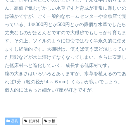
ん。高価で気むずかしい水草ですと育成が非常に難しいの
は確かですが、ごく一般的なホームセンターや金魚店で売
っている、1束300円とか500円とかの廉価な水草でしたら
丈夫なものがほとんどですので大磯砂でもしっかり育ちま
す。その上、ソイルのように短命ではなく半永久的に使え
ますし経済的です。大磯砂は、使えば使うほど混じってい
た貝殻などが水に溶けてなくなってしまい、さらに安定し
た低床材へと進化していく、成長する低床材です。
粒の大きさはいろいろとありますが、水草を植えるのであ
れば1分（粒の径が４～６mm）くらいが良いでしょう。
個人的にはもっと細かい7厘が好きですが。
器具
低床材
水槽