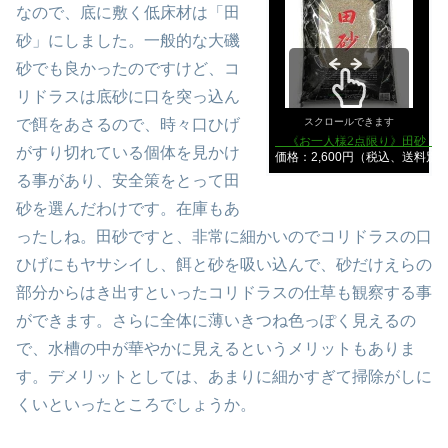
なので、底に敷く低床材は「田
砂」にしました。一般的な大磯
砂でも良かったのですけど、コ
リドラスは底砂に口を突っ込ん
で餌をあさるので、時々口ひげ
スクロールできます
《お一人様2点限り》田砂 10
がすり切れている個体を見かけ
価格：2,600円（税込、送料別
る事があり、安全策をとって田
砂を選んだわけです。在庫もあ
ったしね。田砂ですと、非常に細かいのでコリドラスの口
ひげにもヤサシイし、餌と砂を吸い込んで、砂だけえらの
部分からはき出すといったコリドラスの仕草も観察する事
ができます。さらに全体に薄いきつね色っぽく見えるの
で、水槽の中が華やかに見えるというメリットもありま
す。デメリットとしては、あまりに細かすぎて掃除がしに
くいといったところでしょうか。