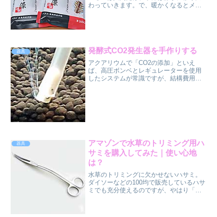
わっていきます。で、暖かくなるとメダ
カも動き出します。そう、産卵が始まる
んですね。暖かくなるとすぐ始まりま
す。(^^ゞ屋外にあるメダカプランターの
ヒメダカも例外なく卵を...
発酵式CO2発生器を手作りする
器具
アクアリウムで「CO2の添加」といえ
ば、高圧ボンベとレギュレーターを使用
したシステムが常識ですが、結構費用が
かかります。あまり初期費用がかからず
お手軽な二酸化炭素の発生方法として微
生物の発酵を利用した二酸化炭素発生器
があります。グロッソステ...
アマゾンで水草のトリミング用ハ
器具
サミを購入してみた｜使い心地
は？
水草のトリミングに欠かせないハサミ。
ダイソーなどの100均で販売しているハサ
ミでも充分使えるのですが、やはり「使
いにくいなぁ…」と感じる場面もちらほ
ら。やはり「餅は餅屋」のたとえ通り、
水草トリミング専用のハサミがいいのか