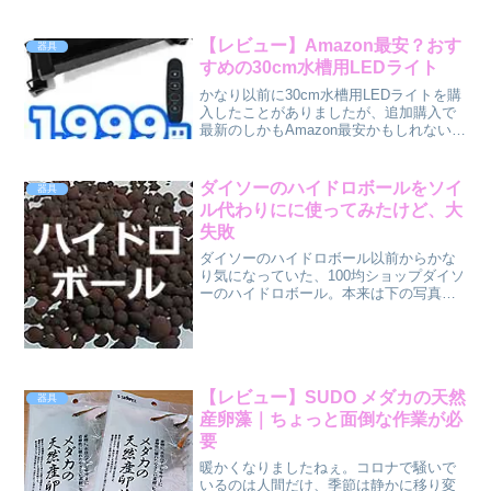
【レビュー】Amazon最安？おす
器具
すめの30cm水槽用LEDライト
かなり以前に30cm水槽用LEDライトを購
入したことがありましたが、追加購入で
最新のしかもAmazon最安かもしれない
30cm水槽用LEDライトを購入してみまし
た。低価格なLEDライトをお探しの方の
参考になれば幸いです。中国製の低価格
ダイソーのハイドロボールをソイ
器具
な水槽...
ル代わりにに使ってみたけど、大
失敗
ダイソーのハイドロボール以前からかな
り気になっていた、100均ショップダイソ
ーのハイドロボール。本来は下の写真の
ようにハイドロカルチャー用やマルチン
グ材に使用するものなのですが、ダイソ
ーのハイドロボールには 軽量で扱いやす
く、高温処理済みで...
【レビュー】SUDO メダカの天然
器具
産卵藻｜ちょっと面倒な作業が必
要
暖かくなりましたねぇ。コロナで騒いで
いるのは人間だけ、季節は静かに移り変