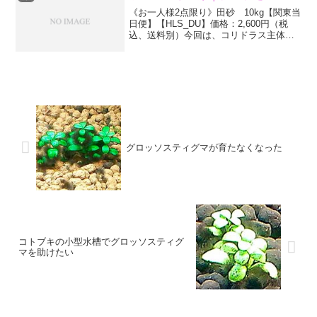
《お一人様2点限り》田砂 10kg【関東当
日便】【HLS_DU】価格：2,600円（税
込、送料別）今回は、コリドラス主体の
水槽なので、底に敷く低床材は「田砂」
にしました。一般的な大磯砂でも良かっ
たのですけど、コリドラスは底砂に口を
突っ込んで...
グロッソスティグマが育たなくなった
コトブキの小型水槽でグロッソスティグ
マを助けたい