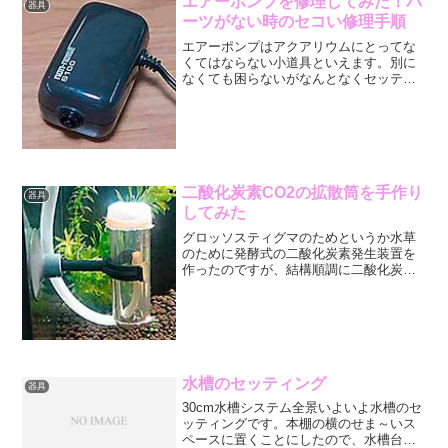
エアーポンプを修理してみた！パ
器具
ーツがない時のセコい修理手順
エアーポンプはアクアリウムにとってな
くてはならない小道具といえます。別に
なくても困らないがなんとなくセッティ
ングしてしまうニクいやつといったおも
むきをプンプンさせてます。このエアー
ポンプ、故障した時修理してますか？安
いものだから買い換えちゃ...
二酸化炭素CO2の拡散筒を手作り
器具
してみた
グロッソスティグマのためというか水草
のために発酵式の二酸化炭素発生装置を
作ったのですが、結構順調に二酸化炭素
を水槽水中に放出してくれています。そ
れはそれでいいのですが、出てくる泡が
大きめなのでそのまま水面に到達し大気
に放出される、つまり「役...
水槽のセッティング
器具
30cm水槽システム全景いよいよ水槽のセ
ッティングです。本棚の横のせま～いス
ペースに置くことにしたので、水槽台は