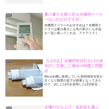
きっちり入る物を自作することにしまし
た。あり合わせの木材で作ったので、ま
ぁこんな物かな。30cm水槽と言っても重
量は30kg以上...
夏の暑さを乗り切る水槽用クーラ
器具
ーはこれがおすすめ！
水槽用クーラーのおすすめは？水槽用ク
ーラーは夏の暑さにも冬の寒さにも水温
を一定に保ってくれる、アクアリストに
とっては必需品ともいえる機材です。ア
クアリウムのベテランだけでなく、アク
アリウム初心者にもぜひ使用して頂きた
い機材でもあります。ここ...
【LED化】水槽用蛍光灯をLED蛍
器具
光灯に交換した場合の特徴と問題
点
90cm水槽に使用していた照明用蛍光管が
古くなり輝度の低下が顕著となってきた
ので、試しにLEDを使用したLED蛍光灯
に交換してみたのでその使用感や問題点
などを考えてみました。ニッソー カラー
ライト90090cm水槽に使用していた照明
装置はニ...
水槽の立ち上げ｜低床材を選ぶ
器具