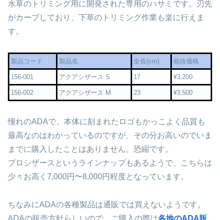
水草のトリミング用に開発された専用のハサミです。刃先
がカーブしており、下草のトリミング作業も楽に行えま
す。
製品コード
製品名
全長(cm)
税抜価格
156-001
アクアシザース S
17
¥3,200
156-002
アクアシザース M
23
¥3,500
憧れのADAで、本体に刻まれたロゴもかっこよく品質も
最高なのはわかっているのですが、その分お高いのでいま
までに購入したことはありません。恐縮です。
プロシザースというラインナップもあるようで、こちらは
少々お高く7,000円〜8,000円程度となっています。
ちなみにADAの各種製品は通販では買えないようです。
ADAの販売方針らしいので、ご購入の際は
各地のADA販