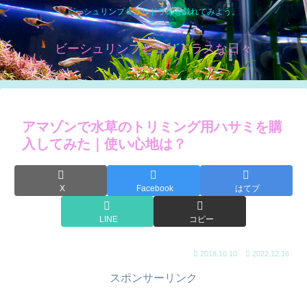
ビーシュリンプ＆コリドラスと戯れてみよう。
ビーシュリンプとコリドラスな日々
アマゾンで水草のトリミング用ハサミを購
入してみた｜使い心地は？
X
Facebook
はてブ
LINE
コピー
2018.10.10
2022.12.16
スポンサーリンク