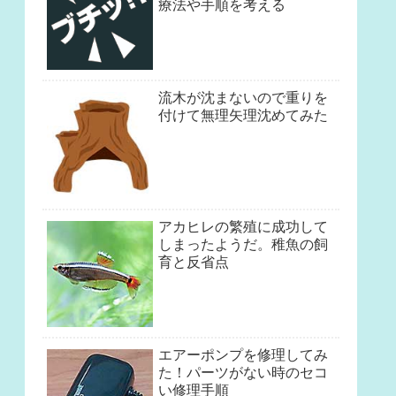
療法や手順を考える
流木が沈まないので重りを
付けて無理矢理沈めてみた
アカヒレの繁殖に成功して
しまったようだ。稚魚の飼
育と反省点
エアーポンプを修理してみ
た！パーツがない時のセコ
い修理手順