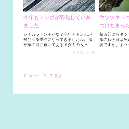
今年もトンボが羽化していき
キツツキ（
ました
つけちまっ
シオカラトンボかな？今年もトンボが
都市部にもキツ
飛び回る季節になってきましたね。我
るのね今日は魚
が家の庭に置いてあるメダカの入って
容ですが、キツ
いる野菜プランター改造池にいつのま
た。多分コゲラ
2018.06.09
にかトンボが卵を産んでいたのか「ヤ
たのは自宅近く
ゴ」がいくつかいましてね、先日ぶじ
いの桜の木の幹
に旅立っていったというだけの話なん
のまん丸い穴が開
で...
ホーム
番外