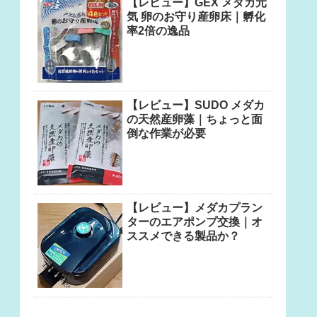
【レビュー】GEX メダカ元
気 卵のお守り産卵床｜孵化
率2倍の逸品
【レビュー】SUDO メダカ
の天然産卵藻｜ちょっと面
倒な作業が必要
【レビュー】メダカプラン
ターのエアポンプ交換｜オ
ススメできる製品か？