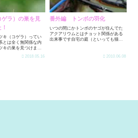
コゲラ）の巣を見
番外編 トンボの羽化
た！
いつの間にかトンボのヤゴが住んでた
アクアリウムとはチョット関係がある
ツキ（コゲラ）ってい
出来事です自宅の庭（といっても猫の
系とは全く無関係な内
額ほどの狭いところ）に、大きな水槽
ツキの巣を見つけまし
をおいています。野菜用のプランター
だと思います。見つけ
を利用しただけのもので、以前は金魚
2018.05.16
2010.06.08
の公園。直径30cmくら
が泳いでいたのですが病気になって絶
にこれまた5cmくらい
滅...
いているのを見...