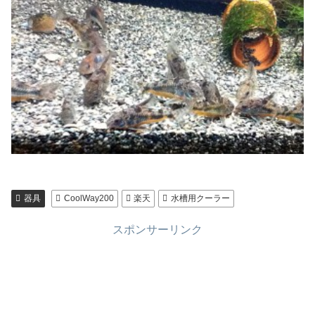
器具
CoolWay200
楽天
水槽用クーラー
スポンサーリンク