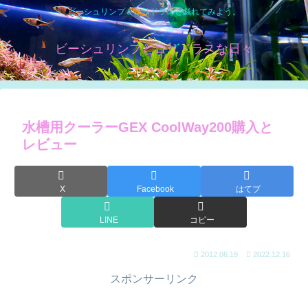
ビーシュリンプ＆コリドラスと戯れてみよう。
ビーシュリンプとコリドラスな日々
水槽用クーラーGEX CoolWay200購入と
レビュー
X
Facebook
はてブ
LINE
コピー
2012.06.19
2022.12.16
スポンサーリンク