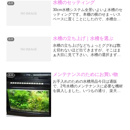
水槽のセッティング
器具
30cm水槽システム全景いよいよ水槽のセ
ッティングです。本棚の横のせま～いス
ペースに置くことにしたので、水槽台は
きっちり入る物を自作することにしまし
た。あり合わせの木材で作ったので、ま
ぁこんな物かな。30cm水槽と言っても重
量は30kg以上...
水槽の立ち上げ｜水槽を選ぶ
器具
水槽の立ち上げなどちょっとググれば数
え切れないほど出てきますが、そこはま
ぁ大目に見て下さい。水槽の選択まず、
水槽の大きさを決めなければいけません
ね。これは、とりもなおさずどこに置く
か、確保できる場所との兼ね合いという
か、場所の広さ以上の水槽...
メンテナンスのためにお買い物
器具
お手入れのための水槽用品今日は通販
で、2号水槽のメンテナンスに必要な機材
を購入しました。いつもの通り、楽天の
Charmさんに注文です。午後の2時だか4
時だかまでに注文すれば翌日には配送さ
れるということなので、早くやりましょ
う。2号水槽は、現...