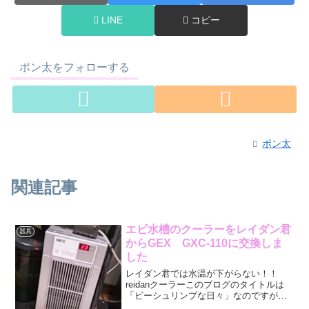
LINE
コピー
ポン太をフォローする
ポン太
関連記事
エビ水槽のクーラーをレイダン君
器具
からGEX GXC-110に交換しま
した
レイダン君では水温が下がらない！！
reidanクーラーこのブログのタイトルは
「ビーシュリンプな日々」なのですが、
いままでビーシュリンプの話は一度も出