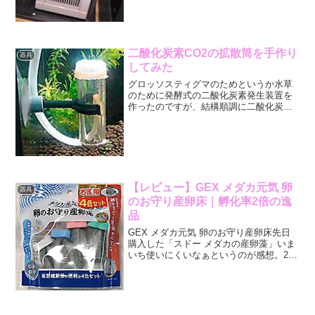
てこないですね。ということで、今回も
でないような気が…。で、エビ水槽であ
る。コチラもかなり変...
二酸化炭素CO2の拡散筒を手作り
器具
してみた
グロッソスティグマのためというか水草
のために発酵式の二酸化炭素発生装置を
作ったのですが、結構順調に二酸化炭素
を水槽水中に放出してくれています。そ
れはそれでいいのですが、出てくる泡が
大きめなのでそのまま水面に到達し大気
に放出される、つまり「役...
【レビュー】GEX メダカ元気 卵
器具
のお守り産卵床｜孵化率2倍の逸
品
GEX メダカ元気 卵のお守り産卵床先日
購入した「スドー メダカの産卵藻」いま
いち使いにくいなぁというのが感想。24
時間ふやかしておもりを縛りつける…
う〜ん、めんどくさい。それに水槽に沈
めるので本当に産卵しているのか確認す
るため、いちいち水...