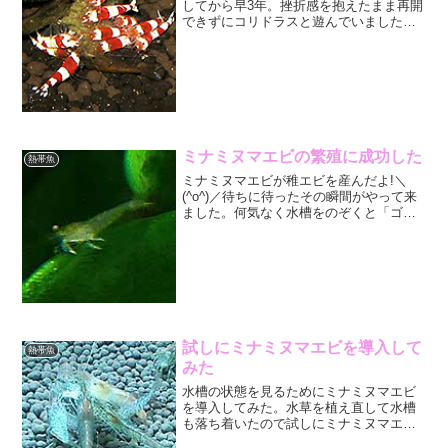
してから早3年。挫折感を抱えたまま再開
できずにコリドラスと遊んでいました
が、先日ついにレッドビーシュリンプが
帰ってきました。 地元の熱帯魚店はほと
んどが完全閉店してしまったので、レッ
トビーシュリンプの購入...
ミナミヌマエビの繁殖に成功した
熱帯魚
ミナミヌマエビが稚エビを産んだよ!＼
(^o^)／待ちに待ったその瞬間がやって来
ました。何気なく水槽をのぞくと「ゴミ
みたいな物」がモゾモゾ動いています。
ルーペで確認してみると、かなり沢山の
稚エビがツマツマしています。体長は3〜
5㎜位でしょうか...
試しにミナミヌマエビを導入して
熱帯魚
みた
水槽の状態を見るためにミナミヌマエビ
を導入してみた。水草を植え直して水槽
も落ち着いたので試しにミナミヌマエビ
を入れてみることにしました。今回もヤ