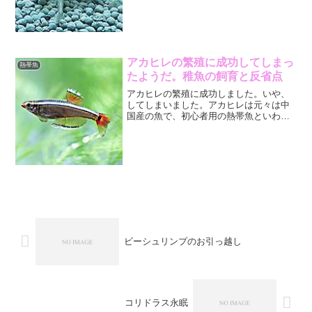
フーショッピング内のチャームさんから
購入することにしました。購入したもの
は ミナミヌマエビ40匹...
アカヒレの繁殖に成功してしまっ
熱帯魚
たようだ。稚魚の飼育と反省点
アカヒレの繁殖に成功しました。いや、
してしまいました。アカヒレは元々は中
国産の魚で、初心者用の熱帯魚といわれ
ているように水温の適用範囲も広く丈夫
で飼育しやすい熱帯魚の筆頭に位置する
熱帯魚でしょう。コッピーという名で販
売されていることもあるア...
ビーシュリンプのお引っ越し
コリドラス永眠