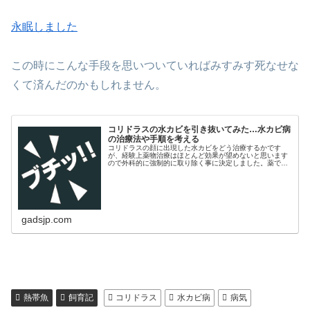
永眠しました
この時にこんな手段を思いついていればみすみす死なせな
くて済んだのかもしれません。
コリドラスの水カビを引き抜いてみた…水カビ病
の治療法や手順を考える
コリドラスの顔に出現した水カビをどう治療するかです
が、経験上薬物治療はほとんど効果が望めないと思います
ので外科的に強制的に取り除く事に決定しました。薬でじ
わじわとやられるよりホンの一瞬いやな思いをするだけで
すむとも言えます。
gadsjp.com
熱帯魚
飼育記
コリドラス
水カビ病
病気