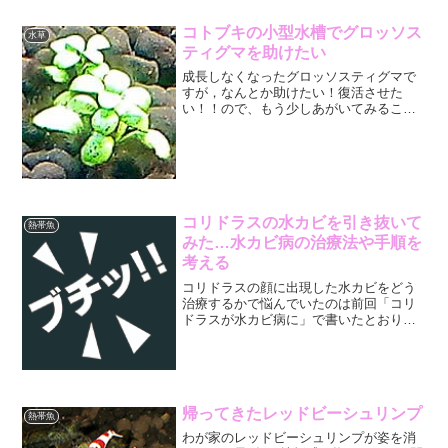
コトブキの小型水槽でグロッソス
水草
ティグマを助けたい
成長しなくなったグロッソスティグマで
すが，なんとか助けたい！復活させた
い！！ので、もう少しあがいてみること
にしました。育たない理由がわからない
ので手探りで改善していくしかないので
すが、今の水槽からガラッと環境を変え
て見るという方針で進んでい...
コリドラスの水カビを引き抜いて
熱帯魚
みた…水カビ病の治療法や手順を
考える
コリドラスの顔に出現した水カビをどう
治療するかで悩んでいたのは前回「コリ
ドラスが水カビ病に」で書いたとおりで
すが、コリドラスの顔に水カビ病の白い
綿が付いているのはなんとも痛々しい限
りです。経験上、水カビ病に薬物治療は
ほとんど効果が望めない（...
帰ってきたレッドビーシュリンプ
熱帯魚
わが家のレッドビーシュリンプが姿を消