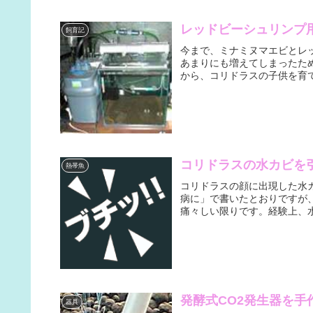
レッドビーシュリンプ
飼育記
今まで、ミナミヌマエビとレ
あまりにも増えてしまったた
から、コリドラスの子供を育て
コリドラスの水カビを
熱帯魚
コリドラスの顔に出現した水
病に」で書いたとおりですが
痛々しい限りです。経験上、水
発酵式CO2発生器を手
器具