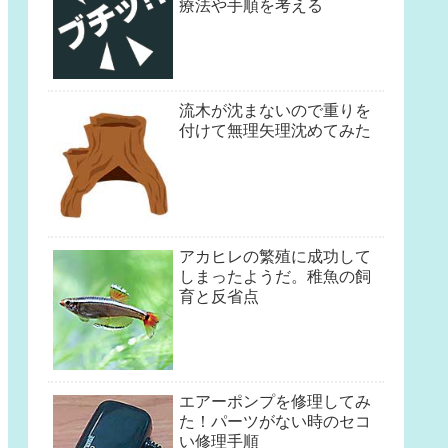
療法や手順を考える
流木が沈まないので重りを
付けて無理矢理沈めてみた
ラ ブラインシュリンプエッグス 20cc【関東当日便】【HLS_DU】
アカヒレの繁殖に成功して
しまったようだ。稚魚の飼
育と反省点
エアーポンプを修理してみ
た！パーツがない時のセコ
い修理手順