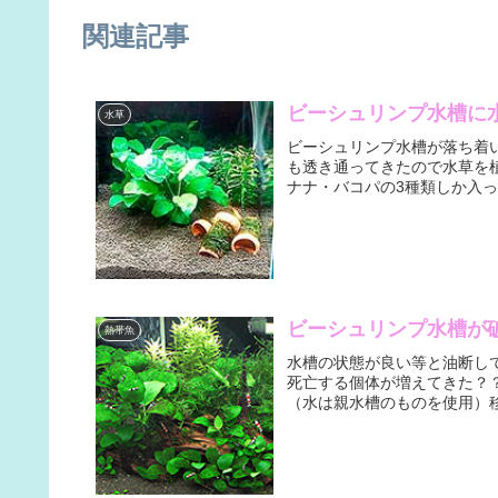
関連記事
ビーシュリンプ水槽に
水草
ビーシュリンプ水槽が落ち着
も透き通ってきたので水草を
ナナ・バコパの3種類しか入っ
ビーシュリンプ水槽が破
熱帯魚
水槽の状態が良い等と油断し
死亡する個体が増えてきた？
（水は親水槽のものを使用）移