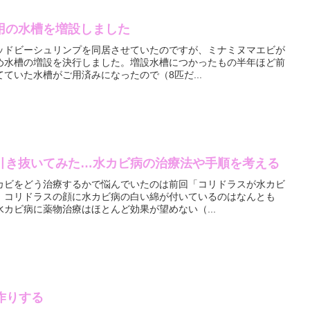
用の水槽を増設しました
ッドビーシュリンプを同居させていたのですが、ミナミヌマエビが
め水槽の増設を決行しました。増設水槽につかったもの半年ほど前
ていた水槽がご用済みになったので（8匹だ...
引き抜いてみた…水カビ病の治療法や手順を考える
カビをどう治療するかで悩んでいたのは前回「コリドラスが水カビ
、コリドラスの顔に水カビ病の白い綿が付いているのはなんとも
カビ病に薬物治療はほとんど効果が望めない（...
作りする