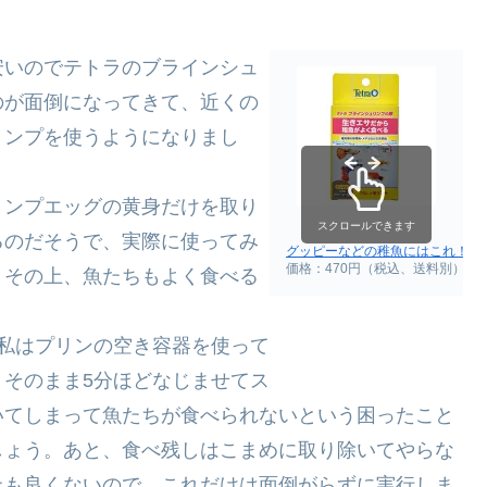
安いのでテトラのブラインシュ
のが面倒になってきて、近くの
リンプを使うようになりまし
リンプエッグの黄身だけを取り
スクロールできます
るのだそうで、実際に使ってみ
グッピーなどの稚魚にはこれ！テト
価格：470円（税込、送料別）
。その上、魚たちもよく食べる
私はプリンの空き容器を使って
そのまま5分ほどなじませてス
いてしまって魚たちが食べられないという困ったこと
しょう。あと、食べ残しはこまめに取り除いてやらな
上も良くないので、これだけは面倒がらずに実行しま