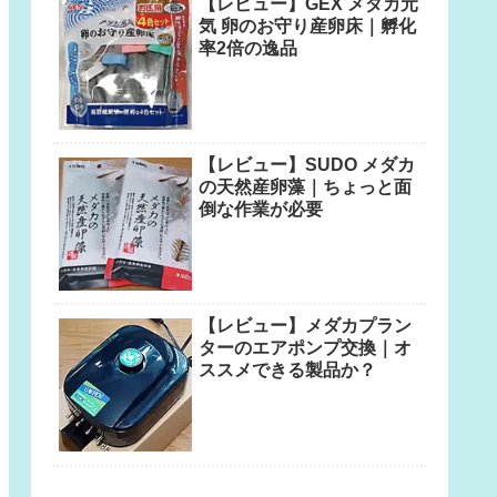
【レビュー】GEX メダカ元
気 卵のお守り産卵床｜孵化
率2倍の逸品
【レビュー】SUDO メダカ
の天然産卵藻｜ちょっと面
倒な作業が必要
【レビュー】メダカプラン
ターのエアポンプ交換｜オ
ススメできる製品か？