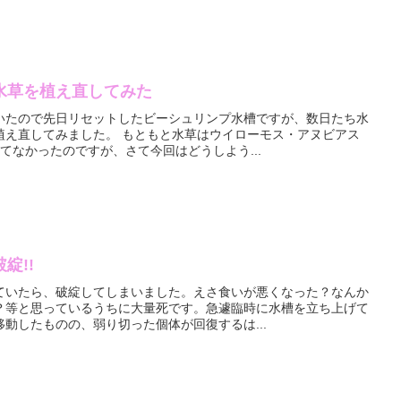
水草を植え直してみた
いたので先日リセットしたビーシュリンプ水槽ですが、数日たち水
植え直してみました。 もともと水草はウイローモス・アヌビアス
てなかったのですが、さて今回はどうしよう...
綻!!
ていたら、破綻してしまいました。えさ食いが悪くなった？なんか
？等と思っているうちに大量死です。急遽臨時に水槽を立ち上げて
動したものの、弱り切った個体が回復するは...