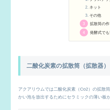
ネット
その他
拡散筒の作
発酵式でも
二酸化炭素の拡散筒（拡散器）
アクアリウムでは二酸化炭素（Co2）の拡散
かい泡を放出するためにセラミックの薄い板