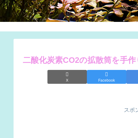
二酸化炭素CO2の拡散筒を手
X
Facebook
スポ