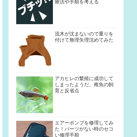
療法や手順を考える
流木が沈まないので重りを
付けて無理矢理沈めてみた
アカヒレの繁殖に成功して
しまったようだ。稚魚の飼
育と反省点
エアーポンプを修理してみ
た！パーツがない時のセコ
い修理手順