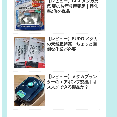
【レビュー】GEX メダカ元
気 卵のお守り産卵床｜孵化
率2倍の逸品
【レビュー】SUDO メダカ
の天然産卵藻｜ちょっと面
倒な作業が必要
【レビュー】メダカプラン
ターのエアポンプ交換｜オ
ススメできる製品か？